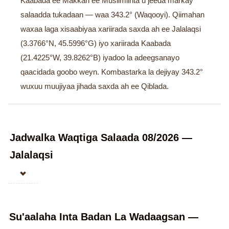
Kaabada ee Makkah ee Muslimiinta u jeeda markay
salaadda tukadaan — waa 343.2° (Waqooyi). Qiimahan
waxaa laga xisaabiyaa xariirada saxda ah ee Jalalaqsi
(3.3766°N, 45.5996°G) iyo xariirada Kaabada
(21.4225°W, 39.8262°B) iyadoo la adeegsanayo
qaacidada goobo weyn. Kombastarka la dejiyay 343.2°
wuxuu muujiyaa jihada saxda ah ee Qiblada.
Jadwalka Waqtiga Salaada 08/2026 —
Jalalaqsi
Su'aalaha Inta Badan La Wadaagsan —