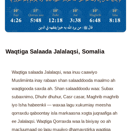
Waqtiga Salaada Jalalaqsi, Somalia
Waqtiga salaada Jalalaqsi, waa inuu caawiyo
Muslimiinta inay rabaan shan salaaddooda maalmo ah
waqtigooda saxda ah. Shan salaaddoodu waa: Subax
subaxnimo, Dhuhr dhuhur, Casr casar, Maghrib maghrib
iyo Isha habeenkii — waxaa lagu xukumiay meesha
qorraxdu qaboontay isla markaasna xogta juqraafiga ah
ee Jalalaqsi. Waqtiga Qorraxda waa la bixiyay oo ah
macluumaad oo lagu muujiyo dhamaystirka waqtiga