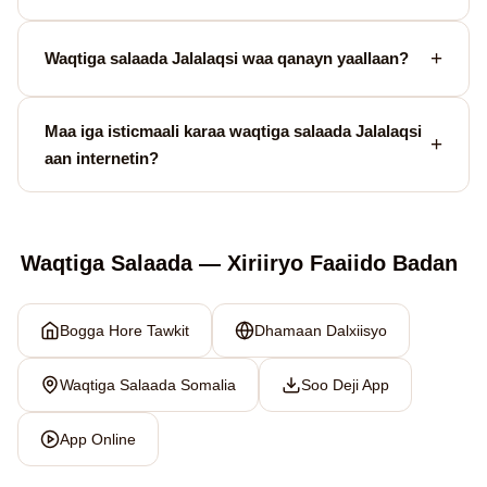
Waqtiga salaada Jalalaqsi waa qanayn yaallaan?
Maa iga isticmaali karaa waqtiga salaada Jalalaqsi
aan internetin?
Waqtiga Salaada — Xiriiryo Faaiido Badan
Bogga Hore Tawkit
Dhamaan Dalxiisyo
Waqtiga Salaada Somalia
Soo Deji App
App Online