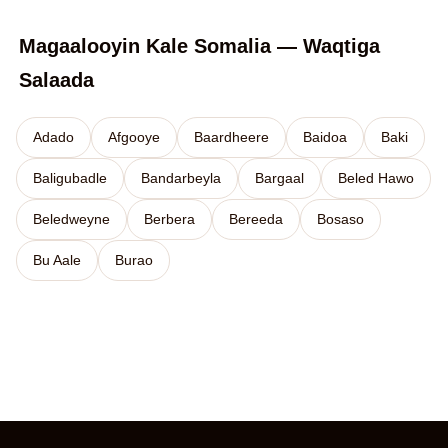
Magaalooyin Kale Somalia — Waqtiga
Salaada
Adado
Afgooye
Baardheere
Baidoa
Baki
Baligubadle
Bandarbeyla
Bargaal
Beled Hawo
Beledweyne
Berbera
Bereeda
Bosaso
Bu Aale
Burao