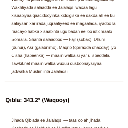
Wakhtiyada salaadda ee Jalalaqsi waxaa lagu
xisaabiyaa qaacidooyinka xiddigiska ee saxda ah ee ku
salaysan xariirada juqraafiyeed ee magaalada, iyadoo la
raacayo habka xisaabinta ugu badan ee loo isticmaalo
Somalia. Shanta salaadood — Fajr (subax), Dhuhr
(duhur), Asr (galabnimo), Maqrib (qorraxda dhacday) iyo
Cisha (habeenka) — maalin walba si yar u isbeddela.
Tawkit.net maalin walba wuxuu cusboonaysiiyaa
jadwalka Muslimiinta Jalalaqsi.
Qibla: 343.2° (Waqooyi)
Jihada Qiblada ee Jalalaqsi — taas oo ah jihada