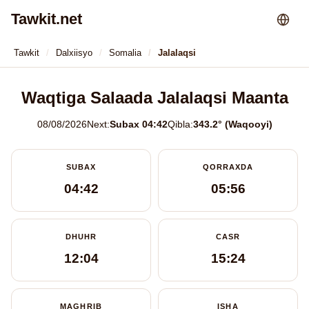
Tawkit.net
Tawkit
Dalxiisyo
Somalia
Jalalaqsi
Waqtiga Salaada Jalalaqsi Maanta
08/08/2026
Next:
Subax 04:42
Qibla:
343.2° (Waqooyi)
SUBAX
QORRAXDA
04:42
05:56
DHUHR
CASR
12:04
15:24
MAGHRIB
ISHA