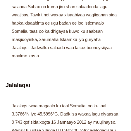
salaada Subax oo kuma jiro shan salaadooda lagu
waajibay. Tawkit.net waxay xisaabiyaa waqtiganan sida
habka xisaabinta ee ugu badan ee loo isticmaalo
Somalia, taas oo ka dhigaysa kuwo ku saabsan
masjidoyinka, xarumaha Islaamka iyo guryaha
Jalalaqsi. Jadwalka salaada waa la cusbooneysiiyaa
maalmo kasta.
Jalalaqsi
Jalalaqsi waa magaalo ku taal Somalia, oo ku taal
3.3766°N iyo 45.5996°G. Dadkiisa waxaa lagu qiyaasaa
9 743 qof sida xogta 16 Jannaayo 2012 ay muujinayso.
Waxay ku jirtaa xilligga UTC+03:00 (Africa/Mogadishu).