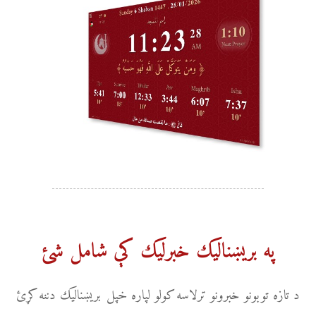
په بریښناليک خبرلیک کې شامل شئ
د تازه توبونو خبرونو ترلاسه کولو لپاره خپل بریښناليک دننه کړئ