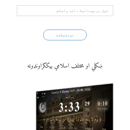
نوملیکنه
ښکلي او مختلف اسلامي بیکګراونډونه