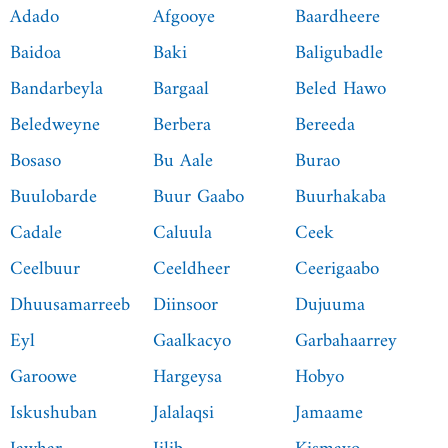
Adado
Afgooye
Baardheere
Baidoa
Baki
Baligubadle
Bandarbeyla
Bargaal
Beled Hawo
Beledweyne
Berbera
Bereeda
Bosaso
Bu Aale
Burao
Buulobarde
Buur Gaabo
Buurhakaba
Cadale
Caluula
Ceek
Ceelbuur
Ceeldheer
Ceerigaabo
Dhuusamarreeb
Diinsoor
Dujuuma
Eyl
Gaalkacyo
Garbahaarrey
Garoowe
Hargeysa
Hobyo
Iskushuban
Jalalaqsi
Jamaame