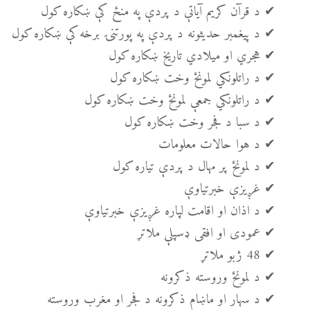
✔ د قرآن کریم آیاتې د پردې په منځ کې ښکاره کول
✔ د پیغمبر حدیثونه د پردې په پورتنۍ برخه کې ښکاره کول
✔ هجري او میلادي تاریخ ښکاره کول
✔ د راتلونکي لمونځ وخت ښکاره کول
✔ د راتلونکي جمعې لمونځ وخت ښکاره کول
✔ د سبا د فجر وخت ښکاره کول
✔ د هوا حالات معلومات
✔ د لمونځ پر مهال د پردې تیاره کول
✔ غږیزې خبرتیاوې
✔ د اذان او اقامت لپاره غږیزې خبرتیاوې
✔ عمودی او افقی ډسپلې ملاتړ
✔ 48 ژبو ملاتړ
✔ د لمونځ وروسته ذکرونه
✔ د سهار او ماښام ذکرونه د فجر او مغرب وروسته