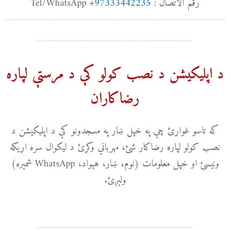
رقم الاتصال : Tel/WhatsApp
+97333442235
د اپلیکیشن د نصب کولو کې د مرستې لپاره
رضاکاران
که تاسو غواړئ چې په خپل ښار په مسجدونو کې د اپلیکیشن د
نصب کولو لپاره رضاکار شئ، مهرباني وکړئ د لیکوال سره اړیکه
ونیسئ او خپل معلومات (نوم، ښار، هېواد، WhatsApp شمېره)
ولېږئ.