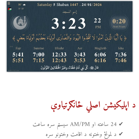
د اپلیکیشن اصلي ځانګړتیاوې
✔ 24 ساعته او AM/PM سیسټم سره ساعت
✔ د لمونځ وختونه د اقامت وختونو سره