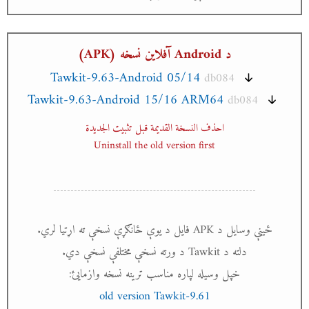
د Android آفلاین نسخه (APK)
Tawkit-9.63-Android 05/14
db084
Tawkit-9.63-Android 15/16 ARM64
db084
احذف النسخة القديمة قبل تثبيت الجديدة
Uninstall the old version first
ځینې وسایل د APK فایل د یوې ځانګړې نسخې ته اړتیا لري.
دلته د Tawkit د ورته نسخې مختلفې نسخې دي.
خپل وسیله لپاره مناسب ترینه نسخه وازمایئ:
old version Tawkit-9.61