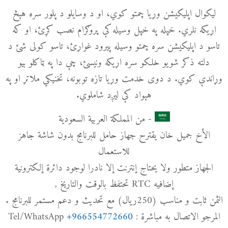
لیکوال اپلیکیشن وړیا چمتو کوي، او د وسایلو د پلور سره هېڅ
اړیکه نلري. خپله په خپل وسیله کې پروګرام نصب کړئ، او که
تاسو د اپلیکیشن سره چمتو وسیله پیرود غواړئ، تاسو کولی شئ د
دلته ذکر شویو خلکو سره اړیکه ونیسئ، چې دا په ټاکلو بیو
وړاندې کوي. د دوی خدمت وړیا تازه توبونه، تخنیکي ملاتړ او په
هېواد کې لیږد شاملوي.
- من المملكة العربية السعودية
الأخ جميل خان يقترح جهاز حامل للبرنامج بدون شاشة جاهز
للاستعمال
الجهاز متطور ولا يحتاج إنترنت إلا نادرا لوجود دائرة إلكترونية
إضافيه RTC تحتفظ بالوقت والتاريخ ,
الثمن ثابت و مناسب (250ريال) مع تحديث و دعم مستمر للبرنامج .
المرجو الاتصال به مباشرة : Tel/WhatsApp
+966554772660