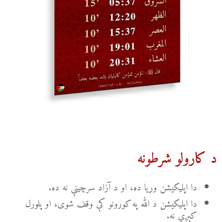
د کارولو شرطونه
دا اپلیکیشن وړیا ده، او د آزاد سرچینې نه ده.
دا اپلیکیشن د الله په کورونو کې وقف شوی، او پلورل
کېږي نه.