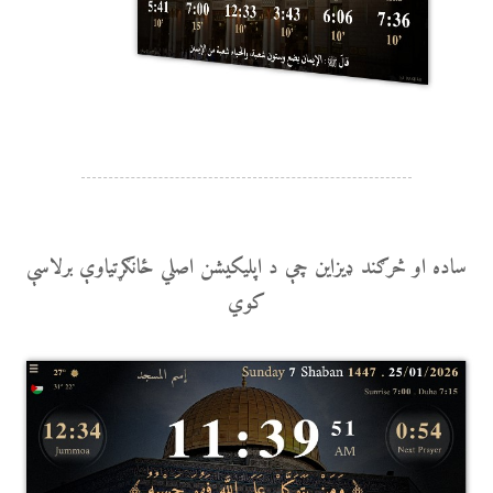
ساده او څرګند ډیزاین چې د اپلیکیشن اصلي ځانګړتیاوې برلاسې
کوي