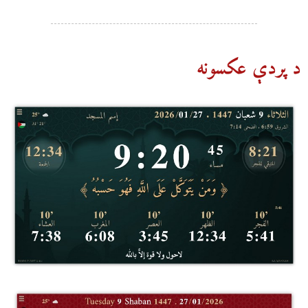
د پردې عکسونه