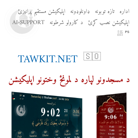
اداره
تازه توبونه
ډاونلوډونه
اپلیکیشن مستقیم پرانیزئ
اپلیکیشن نصب کړئ
د کارولو شرطونه
AI-SUPPORT
語
PS
TAWKIT.NET
🇸🇴
د مسجدونو لپاره د لمونځ وختونو اپلیکیشن