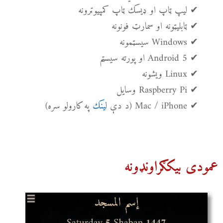
✔ لیپ ټاپ او ډیسک ټاپ کمپیوټرونه
✔ ټابلیټونه او سمارټ فونونه
✔ Windows سیسټمونه
✔ Android 5 او پورته سیسټم
✔ Linux ویشونه
✔ Raspberry Pi وسایل
✔ Mac / iPhone (د دې
لینک
په کارولو سره)
عمودی بیکګراونډونه