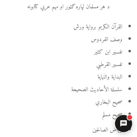
د هر مسلمان لپاره ګټور او مهم عربي کتابونه
القرآن الكريم برواية ورش
وصف الفردوس
تفسير ابن كثير
تفسير القرطبي
البداية والنهاية
سلسلة الأحاديث الصحيحة
صحيح البخاري
صحيح مسلم
رياض الصالحين