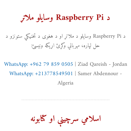
د Raspberry Pi وسایلو ملاتړ
د Raspberry Pi وسایلو د ملاتړ او د هغوی د تخنیکي ستونزو د
حل لپاره، مهرباني وکړئ اړیکه ونیسئ:
WhatsApp: +962 79 859 0505
| Ziad Qareish - Jordan
WhatsApp: +213778549501
| Samer Abdennour -
Algeria
اسلامي سرچینې او کتابونه