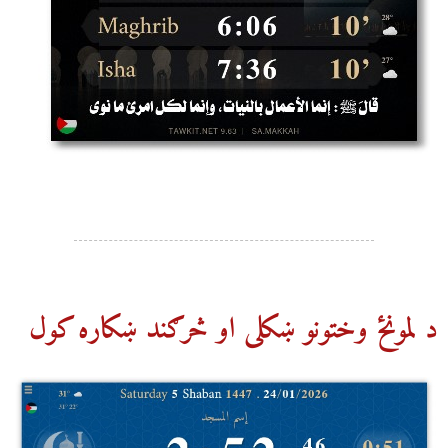
د لمونځ وختونو ښکلی او څرګند ښکاره کول