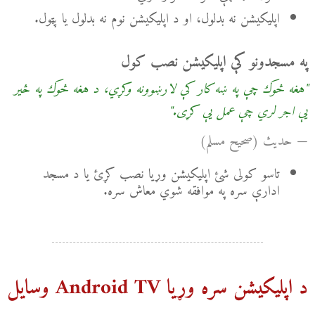
اپلیکیشن نه بدلول، او د اپلیکیشن نوم نه بدلول یا پټول.
په مسجدونو کې اپلیکیشن نصب کول
"هغه څوک چې په ښه کار کې لارښوونه وکړي، د هغه څوک په څیر
یې اجر لري چې عمل یې کړی."
— حدیث (صحیح مسلم)
تاسو کولی شئ اپلیکیشن وړیا نصب کړئ یا د مسجد
ادارې سره په موافقه شوي معاش سره.
د اپلیکیشن سره وړیا Android TV وسایل