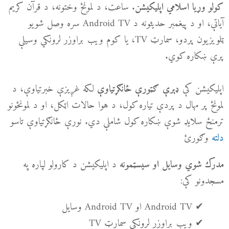
. ساعت، د لمونځ وختونه، د قرآن کریم
کولو وړیا اسلامي اپلیکیشن
آیاتې، او د پیغمبر حدیثونه د Android TV سره وصل شویو
ټلویزیون پردو، سمارټ TV، یا کوم ویب براوزر لرونکي وسیلې
پرې ښکاره کوي.
اپلیکیشن کې
لکه غږیزې خبرتیاوې، د
ډېرې ګټورې ځانګړتیاوې
لمونځ پر مهال د پردې تیاره کول، د هوا حالات اټکل، او د لمونځونو
ترمنځ سلایډ شوې ښکاره کول شاملې دي. نورې ځانګړتیاوې تاسو
دلته
وګورئ
د اپلیکیشن د کارولو لپاره په
مدرک شوي وسایل او سیسټمونه
مسجدونو کې:
✔ Android TV او Android TV وسایل
✔ ویب براوزر لرونکي سمارټ TV