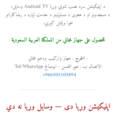
د اپلیکیشن سره نصب شوي وړیا Android TV وسایل،
د مسجدونو او د هغوی د مسئولینو د خدمت لپاره د رضاکارانو
لخوا وېشل کېږي.
للحصول على جهاز مجاني من المملكة العربية السعودية
-
, جهاز وتركيب ودعم مجاني
الخرج
الاتصال ب : نعيم المحسن - ابوصالح Tel/WhatsApp
.
+966505105894
اپلیکیشن وړیا دی — وسایل وړیا نه دي