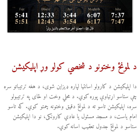
د لمونځ وختونو د شخصي کولو وړ اپلیکیشن
دا اپلیکیشن د کارولو اسانتیا لپاره ډیزاین شوی، د هغه ترتیباتو سره
چې ستاسو اړتیاوې پوره کوي. د محلي وخت او ځای په ترتیبولو
سره، اپلیکیشن تاسو ته د لمونځ دقیق وختونه چمتو کوي. که تاسو
امام یاست، د مسجد مسئول یا عادي کارونکی، نو دا اپلیکیشن
ستاسو د لمونځ جدول تعقیب اسانه کوي.