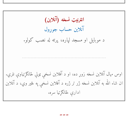
انټرنیټ نسخه (آنلاین)
آنلاین حساب جوړول
د موبایل او مسجد لپاره، پرته له نصب کولو.
اوس مهال آنلاین نسخه زوړ ده، او د آفلاین نسخې ټولې ځانګړتیاوې نلري.
ان شاء الله به آنلاین نسخه ژر تر ژره د آفلاین نسخې په څیر وي، د آنلاین
ادارې ځانګړتیا سره.
---