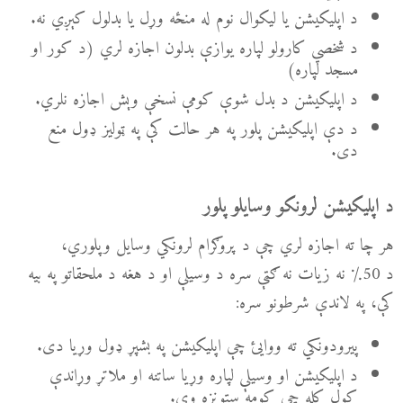
د اپلیکیشن یا لیکوال نوم له منځه وړل یا بدلول کېږي نه.
د شخصي کارولو لپاره یوازې بدلون اجازه لري (د کور او
مسجد لپاره)
د اپلیکیشن د بدل شوې کومې نسخې وېش اجازه نلري.
د دې اپلیکیشن پلور په هر حالت کې په ټولیز ډول منع
دی.
د اپلیکیشن لرونکو وسایلو پلور
هر چا ته اجازه لري چې د پروګرام لرونکي وسایل وپلوري،
د 50٪ نه زیات نه ګټې سره د وسیلې او د هغه د ملحقاتو په بیه
کې، په لاندې شرطونو سره:
پیرودونکي ته ووایئ چې اپلیکیشن په بشپړ ډول وړیا دی.
د اپلیکیشن او وسیلې لپاره وړیا ساتنه او ملاتړ وړاندې
کول کله چې کومه ستونزه وي.