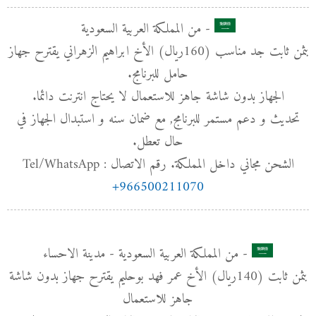
- من المملكة العربية السعودية
بثمن ثابت جد مناسب (160﷼) الأخ ابراهيم الزهراني يقترح جهاز
حامل للبرنامج.
الجهاز بدون شاشة جاهز للاستعمال لا يحتاج انترنت دائما.
تحديث و دعم مستمر للبرنامج, مع ضمان سنه و استبدال الجهاز في
حال تعطل.
الشحن مجاني داخل المملكة. رقم الاتصال : Tel/WhatsApp
+966500211070
- من المملكة العربية السعودية - مدينة الاحساء
بثمن ثابت (140﷼) الأخ عمر فهد بوحليم يقترح جهاز بدون شاشة
جاهز للاستعمال