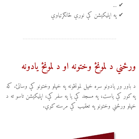
✔ ...
✔ په اپلیکیشن کې نورې ځانګړتیاوې
ورځني د لمونځ وختونه او د لمونځ یادونه
د باور وړ یادونو سره خپل لمونځونه په خپلو وختونو کې وساتئ. که
په کور کې یاست، په مسجد کې یا په سفر کې، اپلیکیشن تاسو ته د
خپلو ورځني وختونو په تعقیب کې مرسته کوي.