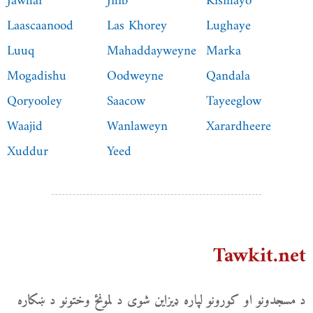
Jawhar
Jilib
Kismayo
Laascaanood
Las Khorey
Lughaye
Luuq
Mahaddayweyne
Marka
Mogadishu
Oodweyne
Qandala
Qoryooley
Saacow
Tayeeglow
Waajid
Wanlaweyn
Xarardheere
Xuddur
Yeed
Tawkit.net
د مسجدونو او کورونو لپاره ډیزاین شوی د لمونځ وختونو د ښکاره