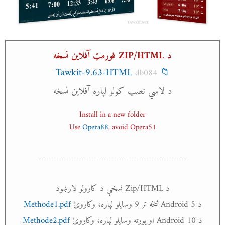
د ZIP/HTML فورمټ آفلاین نسخه
📁 Tawkit-9.63-HTML
db084
د لاسي نصب کولو لپاره آفلاین نسخه
Install in a new folder
Use
Opera88
, avoid Opera51
د Zip/HTML نسخې د کارولو لارښود
د Android 5 څخه تر 9 وسایلو لپاره، وکاروئ
Methode1.pdf
د Android 10 او پورته وسایلو لپاره، وکاروئ
Methode2.pdf