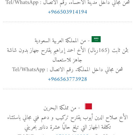
شحن مجاني داخل مدينة الاحساء. رقم الاتصال : Tel/WhatsApp
+966503914194
- من المملكة العربية السعودية
بثمن ثابت (165﷼) الأخ احمد إبراهيم يقترح جهاز بدون شاشة
جاهز للاستعمال
شحن مجاني داخل المملكة. رقم الاتصال : Tel/WhatsApp
+966563773928
- من مملكة البحرين
الأخ صلاح الدين أيوب يقترح تركيب و دعم فني مجاني باستثناء
تكلفة الجهاز التي تبلغ حاليًا عشرة دنانير بحريني