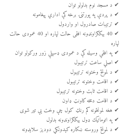
✔ د مسجد نوم بدلولو توان
✔ د پردې په پورتنۍ برخه کې اداري پیغامونه
✔ ترتیبات صادرول او واردول
✔ 40 بیکګراونډونه افقی حالت لپاره او 40 عمودی حالت
لپاره
✔ په افقي وسیله کې د عمودی ډسپلې زور ورکولو توان
✔ اصلي ساعت ترتیبول
✔ د لمونځ وختونه ترتیبول
✔ د اقامت وختونه ترتیبول
✔ د اقامت ثابت وختونه ترتیبول
✔ د اقامت دمخه کاونټ ډاون
✔ هغه لمونځونه کم رنګ کول چې وخت یې تیر شوی
✔ په اتوماتيک ډول بیکګراونډونه بدلول
✔ د لمونځ وروسته ښکاره کېدونکي دودیز سلایډونه